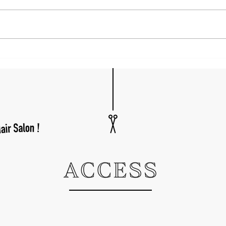
は通
休み
満席
年末年始のキャンペーン
中の
い立
スメ
待ちし
熊本..