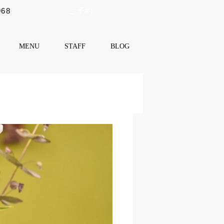
968
ご予約
MENU
STAFF
BLOG