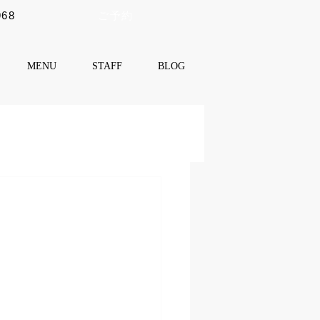
968
ご予約
MENU
STAFF
BLOG